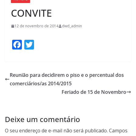
CONVITE
12 de novembro de 2014
dwd_admin
F
T
ac
w
e
itt
b
er
Reunião para decidirem o piso e o percentual dos
o
comerciários/as 2014/2015
o
Feriado de 15 de Novembro
k
Deixe um comentário
O seu endereço de e-mail não será publicado.
Campos