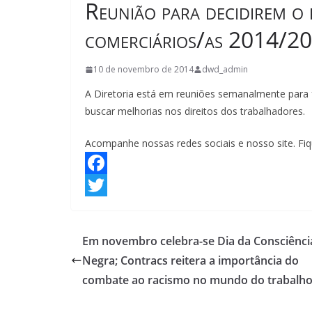
Reunião para decidirem o 
comerciários/as 2014/2
10 de novembro de 2014
dwd_admin
A Diretoria está em reuniões semanalmente para fe
buscar melhorias nos direitos dos trabalhadores.
Acompanhe nossas redes sociais e nosso site. Fiq
F
a
T
c
w
Em novembro celebra-se Dia da Consciênci
e
i
Negra; Contracs reitera a importância do
b
t
combate ao racismo no mundo do trabalh
o
t