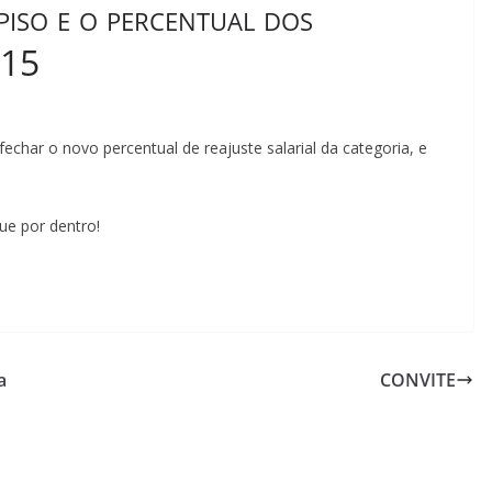
piso e o percentual dos
015
char o novo percentual de reajuste salarial da categoria, e
ue por dentro!
a
CONVITE
o