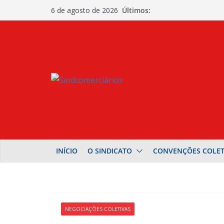
Pular
Últimos:
6 de agosto de 2026
para
o
conteúdo
INÍCIO
O SINDICATO
CONVENÇÕES COLET
NEGOCIAÇÕES COLETIVAS