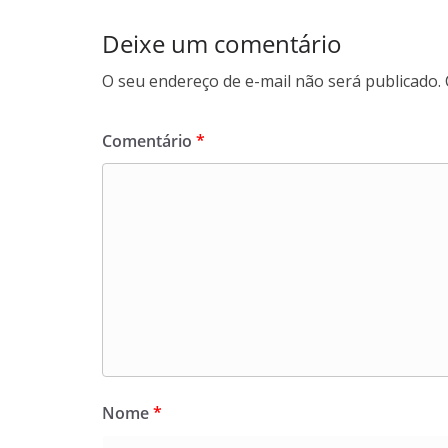
o
e
Deixe um comentário
k
r
O seu endereço de e-mail não será publicado.
Comentário
*
Nome
*