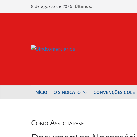
Pular
Últimos:
8 de agosto de 2026
para
o
conteúdo
INÍCIO
O SINDICATO
CONVENÇÕES COLET
Como Associar-se