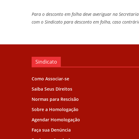
Para o desconto em folha deve averiguar na Secretari
com o Sindicato para desconto em folha, caso contrári
Sindicato
Como Associar-se
Saiba Seus Direitos
Normas para Rescisão
Sobre a Homologação
Agendar Homologação
Faça sua Denúncia