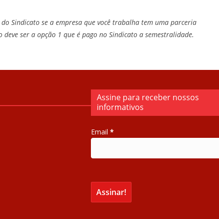
a do Sindicato se a empresa que você trabalha tem uma parceria
o deve ser a opção 1 que é pago no Sindicato a semestralidade.
Assine para receber nossos
informativos
Email
*