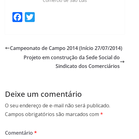
Comércio de São Luís
F
T
ac
w
e
itt
b
er
Campeonato de Campo 2014 (Início 27/07/2014)
o
Projeto em construção da Sede Social do
o
Sindicato dos Comerciários
k
Deixe um comentário
O seu endereço de e-mail não será publicado.
Campos obrigatórios são marcados com
*
Comentário
*