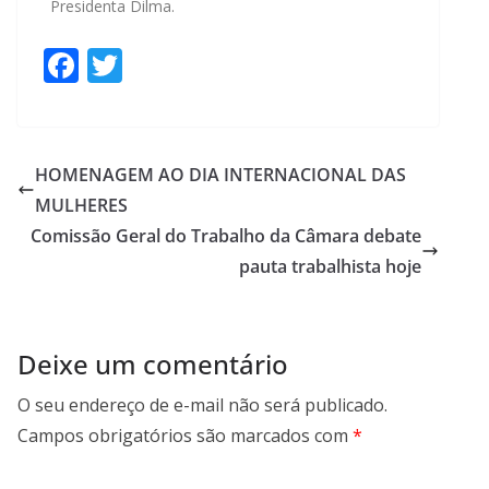
Presidenta Dilma.
F
T
ac
w
e
itt
b
er
HOMENAGEM AO DIA INTERNACIONAL DAS
o
MULHERES
o
Comissão Geral do Trabalho da Câmara debate
k
pauta trabalhista hoje
Deixe um comentário
O seu endereço de e-mail não será publicado.
Campos obrigatórios são marcados com
*